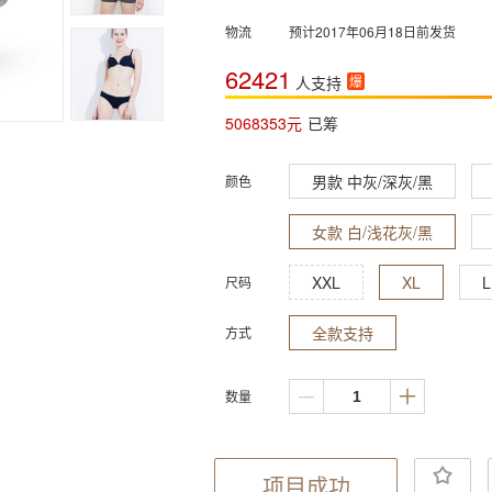
物流
预计2017年06月18日前发货
62421
人支持
爆
5068353
元
已筹
男款 中灰/深灰/黑
颜色
女款 白/浅花灰/黑
XXL
XL
L
尺码
全款支持
方式
数量
项目成功