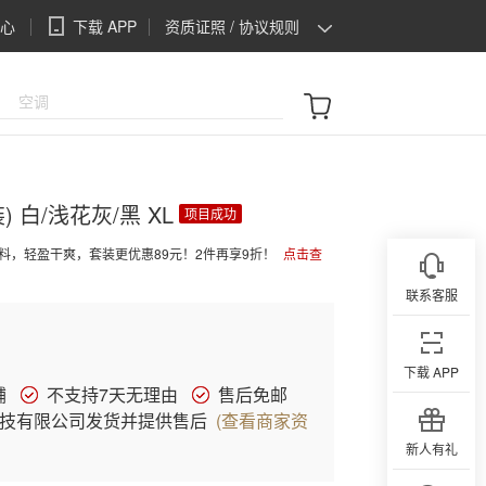
心
下载 APP
资质证照 / 协议规则
资质证照
协议规则
 白/浅花灰/黑 XL
项目成功
料，轻盈干爽，套装更优惠89元！2件再享9折！
点击查
联系客服
下载 APP
铺
不支持7天无理由
售后免邮
技有限公司发货并提供售后
(
查看商家资
新人有礼