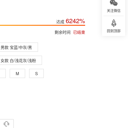
关注微信
6242%
达成
回到顶部
剩余时间
已结束
男款 宝蓝/中灰/黑
女款 白/浅花灰/浅粉
M
S