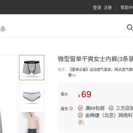
登录
注册
帮助中
秒杀
微型窗单干爽女士内裤(3条装)
更多:
【夏季必备】运动透气套装，网点透气面
看>>
69
售价
¥
满69包邮
三方店
服务
!
由棉捷（北京）网络科
质
)