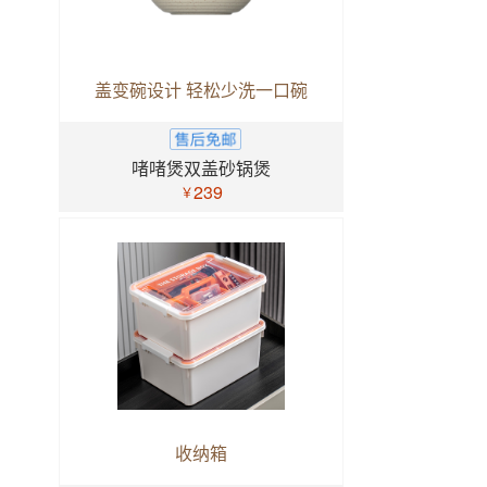
盖变碗设计 轻松少洗一口碗
啫啫煲双盖砂锅煲
239
￥
收纳箱