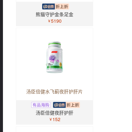
熊猫守护金条足金
5190
￥
汤臣倍健水飞蓟夜肝护肝片
汤臣倍健夜肝护肝
152
￥