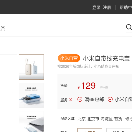
登录
注册
帮助中
秒杀
小米自带线充电宝 10
按2026年新国标设计，小巧随身自在充
129
售价
¥
¥
149
满69包邮
小米自
服务
!
北京 北京市 海淀区
有货
修
配送区域