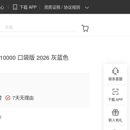
心
下载 APP
资质证照 / 协议规则
资质证照
协议规则
000 口袋版 2026 灰蓝色
联系客服
营
7天无理由
下载 APP
改
新人有礼