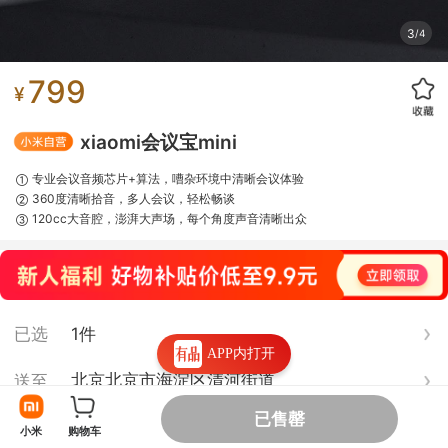
4
/
4
799
¥
xiaomi会议宝mini
专业会议音频芯片+算法，嘈杂环境中清晰会议体验
360度清晰拾音，多人会议，轻松畅谈
120cc大音腔，澎湃大声场，每个角度声音清晰出众
已选 
1件
APP内打开
北京北京市海淀区清河街道
送至 
无货
已售罄
小米
购物车