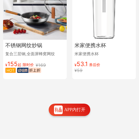
不锈钢网纹炒锅
米家便携水杯
复合三层钢,全面屏蜂窝网纹
米家便携水杯
155
53.1
起
限时价
券后价
¥
169
¥
¥
¥
59
HOT
APP内打开