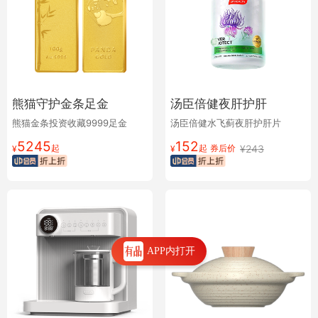
熊猫守护金条足金
汤臣倍健夜肝护肝
熊猫金条投资收藏9999足金
汤臣倍健水飞蓟夜肝护肝片
5245
152
起
起
券后价
¥
243
¥
¥
APP内打开