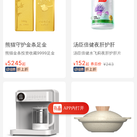
熊猫守护金条足金
汤臣倍健夜肝护肝
熊猫金条投资收藏9999足金
汤臣倍健水飞蓟夜肝护肝片
5245
152
起
起
券后价
¥
243
¥
¥
APP内打开