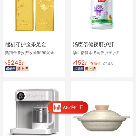
熊猫守护金条足金
汤臣倍健夜肝护肝
熊猫金条投资收藏9999足金
汤臣倍健水飞蓟夜肝护肝片
5245
152
起
起
券后价
¥
243
¥
¥
APP内打开