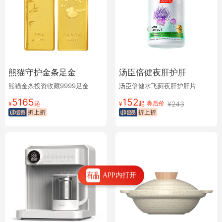
熊猫守护金条足金
汤臣倍健夜肝护肝
熊猫金条投资收藏9999足金
汤臣倍健水飞蓟夜肝护肝片
5165
152
起
起
券后价
¥
243
¥
¥
APP内打开