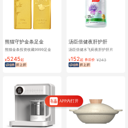
熊猫守护金条足金
汤臣倍健夜肝护肝
熊猫金条投资收藏9999足金
汤臣倍健水飞蓟夜肝护肝片
5245
152
起
起
券后价
¥
243
¥
¥
APP内打开