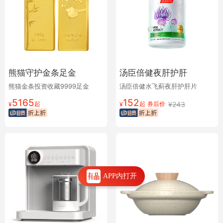
熊猫守护金条足金
汤臣倍健夜肝护肝
熊猫金条投资收藏9999足金
汤臣倍健水飞蓟夜肝护肝片
5165
152
起
起
券后价
¥
243
¥
¥
APP内打开