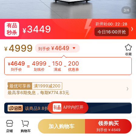
3
/
6
距开始
00
:
22
:
28
有品
3449
¥
今日16:00开抢
秒杀
4999
4649
¥
¥
到手价
4999
150
200
4649
¥
=
-
-
划线价
满减
优惠券
到手价
最优可享券
满1999减200
最高享6期免息，每期¥774.83元
每满200减30，最高减150元
APP内打开
该商品9.8折 叠加会员专享券
领券购买
贝昂除甲醛专业版空气净化器开拓者X7SM
加入购物车
到手价￥4649
店铺
购物车