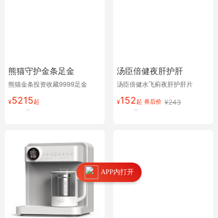
熊猫守护金条足金
汤臣倍健夜肝护肝
熊猫金条投资收藏9999足金
汤臣倍健水飞蓟夜肝护肝片
5215
152
起
起
券后价
¥
243
¥
¥
APP内打开