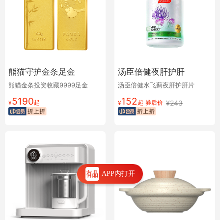
熊猫守护金条足金
汤臣倍健夜肝护肝
熊猫金条投资收藏9999足金
汤臣倍健水飞蓟夜肝护肝片
5190
152
起
起
券后价
¥
243
¥
¥
APP内打开