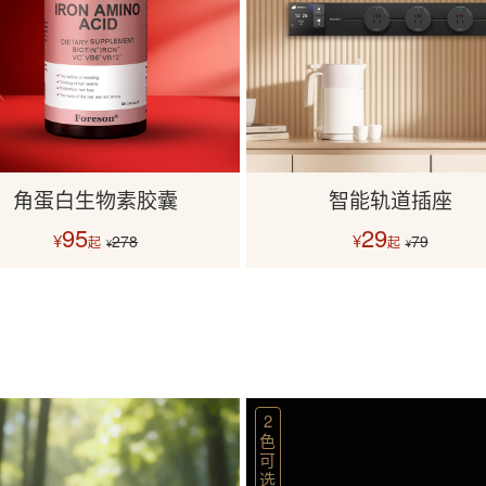
角蛋白生物素胶囊
智能轨道插座
95
29
¥
¥
278
79
起
起
¥
¥
2
色
可
选