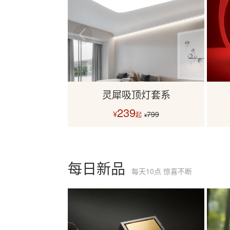
灵犀吸顶灯套系
239
¥
799
起
¥
每日新品
每天10点 惊喜不断