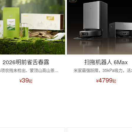
2026明前雀舌春露
扫拖机器人 6Max
84项农残未检出、蒙顶山高山茶...
米家最强跃障，35kPa吸力，活水.
39
4799
¥
¥
起
起