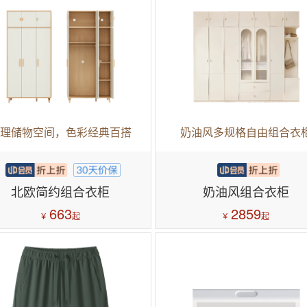
理储物空间，色彩经典百搭
奶油风多规格自由组合衣
北欧简约组合衣柜
奶油风组合衣柜
663
2859
¥
¥
起
起