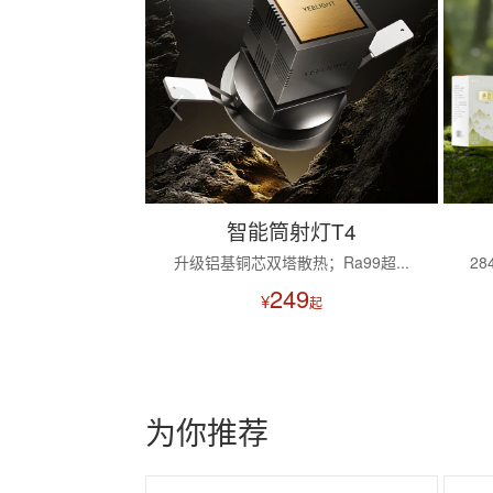
智能筒射灯T4
升级铝基铜芯双塔散热；Ra99超...
2
249
¥
起
为你推荐