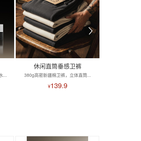
休闲直筒垂感卫裤
变频循
..
380g高密新疆棉卫裤，立体直筒...
3D自动摇头｜4
139.9
¥
¥