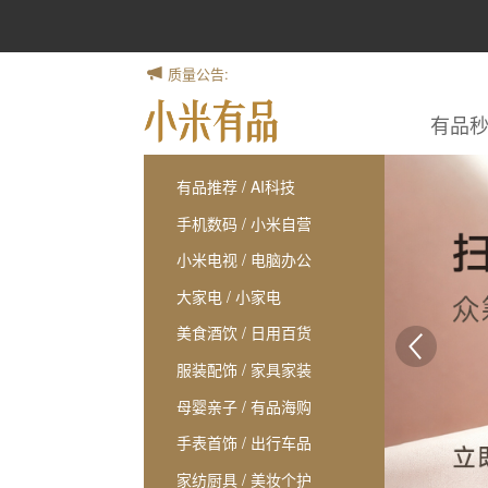
质量公告:
有品
有品推荐
/
AI科技
手机数码
/
小米自营
小米电视
/
电脑办公
大家电
/
小家电
美食酒饮
/
日用百货
服装配饰
/
家具家装
母婴亲子
/
有品海购
手表首饰
/
出行车品
家纺厨具
/
美妆个护