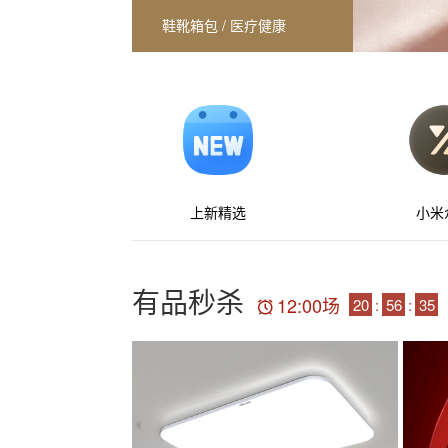
鞋靴箱包
/
医疗健康
运动户外
/
宠物生活
上新精选
小米
有品秒杀
12:00
场
20
:
56
:
34