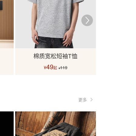
棉质宽松短袖T恤
记录仪M31
49
10
¥
¥
119
起
¥
更多
2
色
可
选